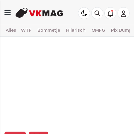
Alles
WTF
Bommetje
Hilarisch
OMFG
Pix Dump