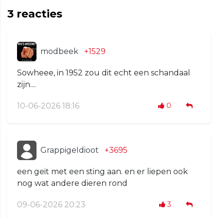
3
reacties
modbeek
+1529
Sowheee, in 1952 zou dit echt een schandaal
zijn....
10-06-2026 18:16
0
GrappigeIdioot
+3695
een geit met een sting aan. en er liepen ook
nog wat andere dieren rond
09-06-2026 20:23
3