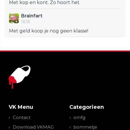
Met kop en kont. Zo hoort het.
Brainfart
16:15
Met geld koop je nog geen klasse!
VK Menu
Categorieen
Contact
omfg
Download VKMAG
bommetje