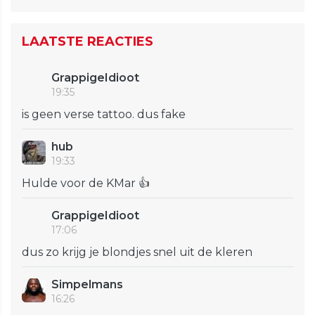
LAATSTE REACTIES
GrappigeIdioot
19:35
is geen verse tattoo. dus fake
hub
19:33
Hulde voor de KMar 👍
GrappigeIdioot
17:06
dus zo krijg je blondjes snel uit de kleren
Simpelmans
16:26