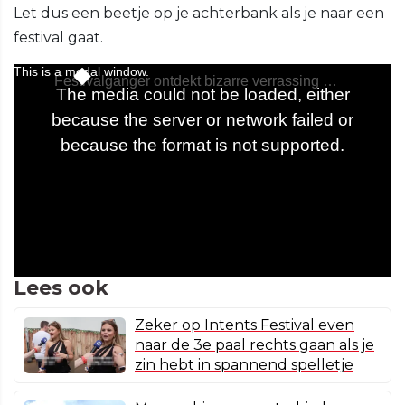
Let dus een beetje op je achterbank als je naar een
festival gaat.
Lees ook
Zeker op Intents Festival even
naar de 3e paal rechts gaan als je
zin hebt in spannend spelletje