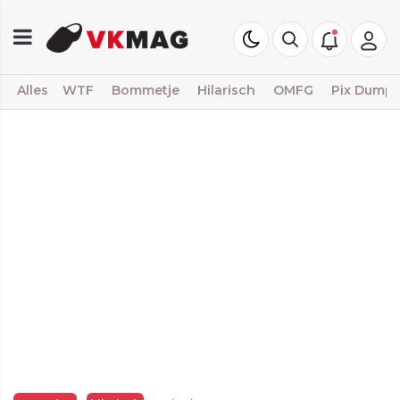
Alles
WTF
Bommetje
Hilarisch
OMFG
Pix Dump