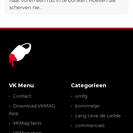
naar voren een ruit in te bonken. Hoeven die
scherven nie...
VK Menu
Categorieen
Contact
omfg
Download VKMAG
bommetje
App
Lang Leve de Liefde
VKMag facts
commercials
VKMag shop