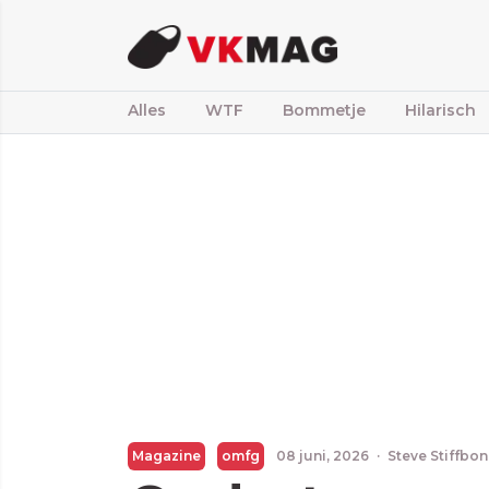
Alles
WTF
Bommetje
Hilarisch
Magazine
omfg
08 juni, 2026
·
Steve Stiffbo