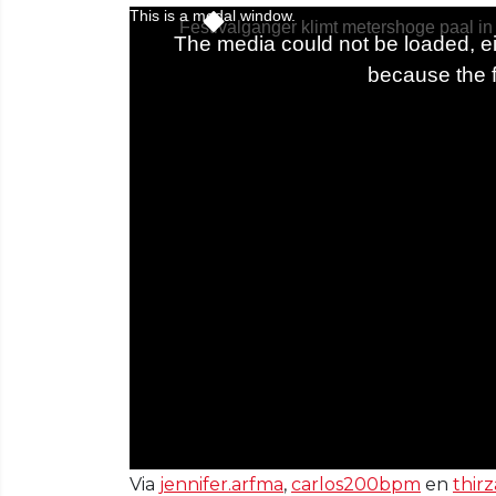
Via
jennifer.arfma
,
carlos200bpm
en
thirz