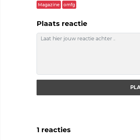
Magazine
omfg
Plaats reactie
PLA
1
reacties