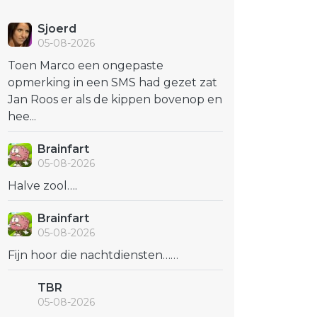
Sjoerd
05-08-2026
Toen Marco een ongepaste
opmerking in een SMS had gezet zat
Jan Roos er als de kippen bovenop en
hee...
Brainfart
05-08-2026
Halve zool….
Brainfart
05-08-2026
Fijn hoor die nachtdiensten……
TBR
05-08-2026