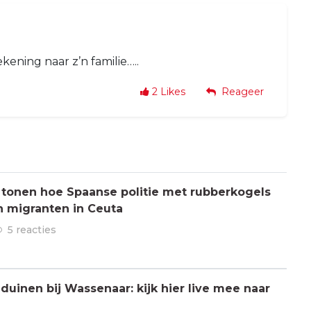
ening naar z’n familie…..
2
Likes
Reageer
 tonen hoe Spaanse politie met rubberkogels
n migranten in Ceuta
5 reacties
 duinen bij Wassenaar: kijk hier live mee naar