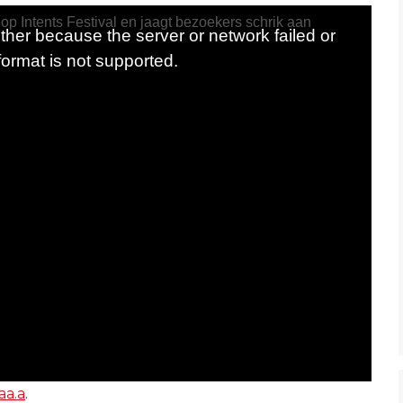
aa.a
.