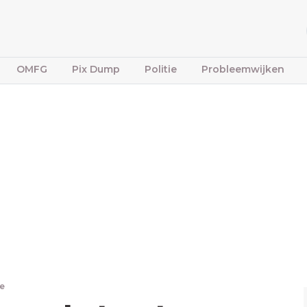
OMFG
Pix Dump
Politie
Probleemwijken
ne