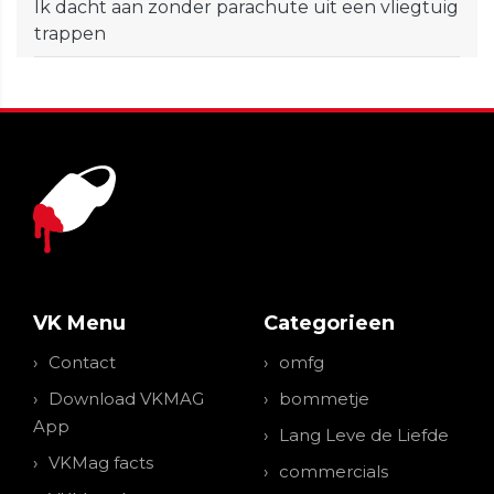
Ik dacht aan zonder parachute uit een vliegtuig
trappen
VK Menu
Categorieen
Contact
omfg
Download VKMAG
bommetje
App
Lang Leve de Liefde
VKMag facts
commercials