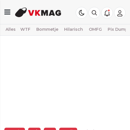
Alles
WTF
Bommetje
Hilarisch
OMFG
Pix Dump