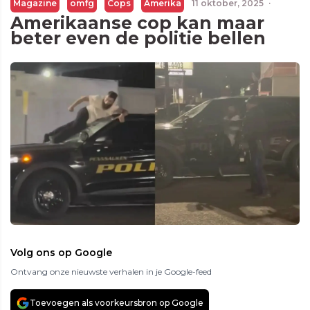
Magazine
omfg
Cops
Amerika
11 oktober, 2025
·
Amerikaanse cop kan maar
beter even de politie bellen
Volg ons op Google
Ontvang onze nieuwste verhalen in je Google-feed
Toevoegen als voorkeursbron op Google