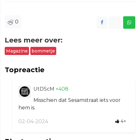
0
Lees meer over:
Magazine
bommetje
Topreactie
UtDScM
+408
Misschien dat Sesamstraat iets voor
hem is.
02-04-2024
4+