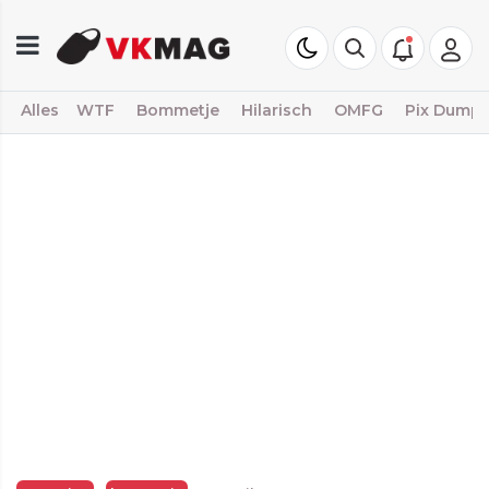
Alles
WTF
Bommetje
Hilarisch
OMFG
Pix Dump