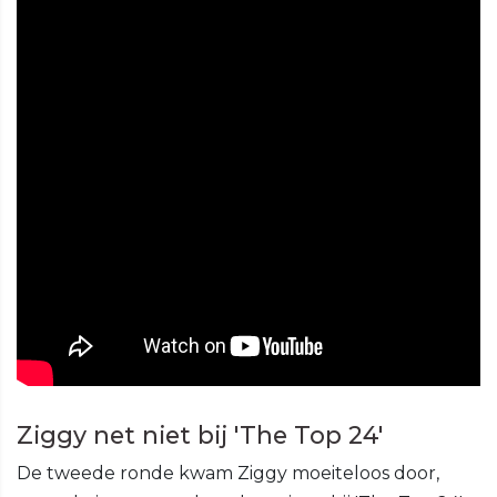
Ziggy net niet bij 'The Top 24'
De tweede ronde kwam Ziggy moeiteloos door,