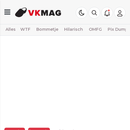
Alles
WTF
Bommetje
Hilarisch
OMFG
Pix Dump