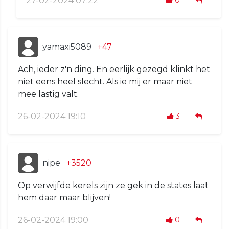
27-02-2024 07:22
0
yamaxi5089
+47
Ach, ieder z'n ding. En eerlijk gezegd klinkt het
niet eens heel slecht. Als ie mij er maar niet
mee lastig valt.
26-02-2024 19:10
3
nipe
+3520
Op verwijfde kerels zijn ze gek in de states laat
hem daar maar blijven!
26-02-2024 19:00
0