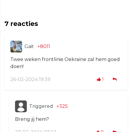
7
reacties
Gait
+8011
Twee weken frontlinie Oekraïne zal hem goed
doen!
26-02-2024 19:39
1
Triggered
+325
Breng jij hem?