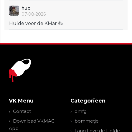
hub
07-08-2026
Hulde voor de KMar 👍
VK Menu
Categorieen
Contact
omfg
Download VKMAG
bommetje
App
Lang Leve de Liefde