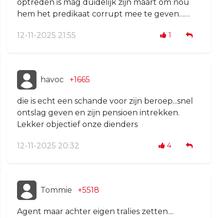
optreden is mag duidelijk zijn maart om nou
hem het predikaat corrupt mee te geven……
12-11-2025 21:55
1
havoc
+1665
die is echt een schande voor zijn beroep...snel
ontslag geven en zijn pensioen intrekken.
Lekker objectief onze dienders
12-11-2025 20:32
4
Tommie
+5518
Agent maar achter eigen tralies zetten....