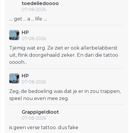
toedeliedoooo
07-08-2026
.... get ... a ... life ....
HP
07-08-2026
Tjemig wat erg. Ze ziet er ook allerbelabberst
uit, flink doorgehaald zeker. En dan die tattoo
ooooh...
HP
07-08-2026
Zeg, de bedoeling was dat je er in zou trappen,
speel nou even mee zeg.
GrappigeIdioot
07-08-2026
is geen verse tattoo. dus fake