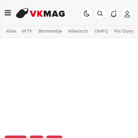
Alles
WTF
Bommetje
Hilarisch
OMFG
Pix Dump