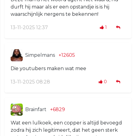
durft hij maar als er een opstandje is is hij
waarschijnlijk nergens te bekennen!
13-11-2025 12:37
1
Simpelmans
+12605
Die youtubers maken wat mee
13-11-2025 08:28
0
Brainfart
+6829
Wat een lulkoek, een copper is altijd bevoegd
zodra hij zich legitimeert, dat het geen sterk