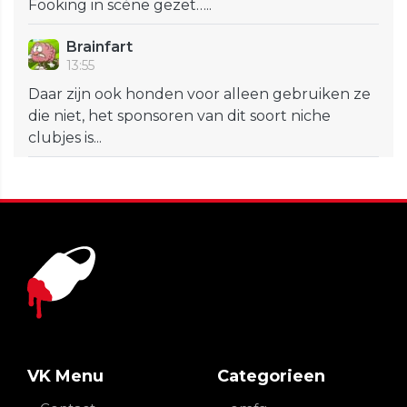
Fooking in scène gezet…..
Brainfart
13:55
Daar zijn ook honden voor alleen gebruiken ze
die niet, het sponsoren van dit soort niche
clubjes is...
VK Menu
Categorieen