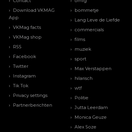
Contact
omfg
Download VKMAG
bommetje
App
Lang Leve de Liefde
VKMag facts
commercials
VKMag shop
films
RSS
muziek
Facebook
sport
Twitter
Max Verstappen
Instagram
hilarisch
Tik Tok
wtf
Privacy settings
Politie
Partnerberichten
Jutta Leerdam
Monica Geuze
Alex Soze