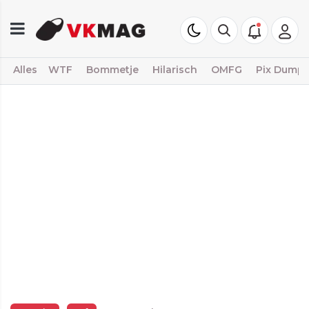
Alles
WTF
Bommetje
Hilarisch
OMFG
Pix Dump