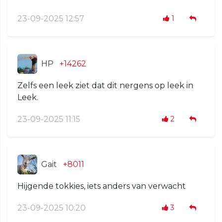
23-09-2025 12:57
1
HP
+14262
Zelfs een leek ziet dat dit nergens op leek in
Leek.
23-09-2025 11:15
2
Gait
+8011
Hijgende tokkies, iets anders van verwacht
23-09-2025 10:20
3