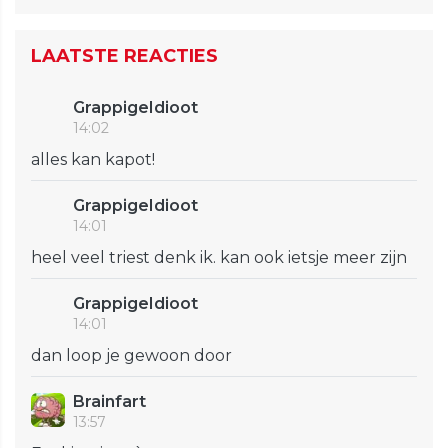
LAATSTE REACTIES
GrappigeIdioot
14:02
alles kan kapot!
GrappigeIdioot
14:01
heel veel triest denk ik. kan ook ietsje meer zijn
GrappigeIdioot
14:01
dan loop je gewoon door
Brainfart
13:57