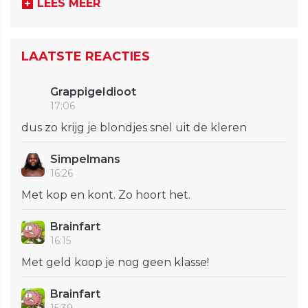
LEES MEER
LAATSTE REACTIES
GrappigeIdioot
17:06
dus zo krijg je blondjes snel uit de kleren
Simpelmans
16:26
Met kop en kont. Zo hoort het.
Brainfart
16:15
Met geld koop je nog geen klasse!
Brainfart