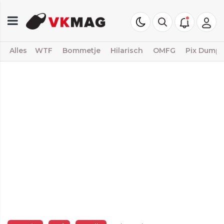
Alles
WTF
Bommetje
Hilarisch
OMFG
Pix Dump