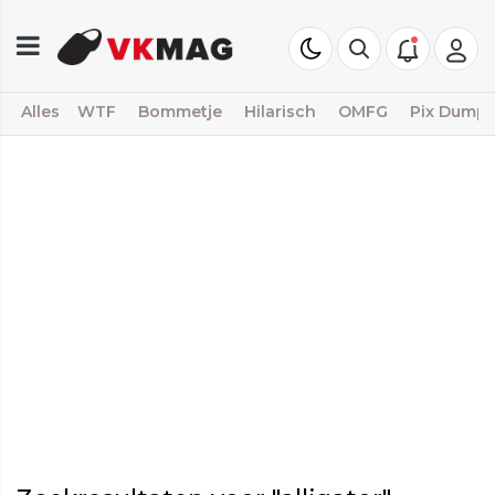
Alles
WTF
Bommetje
Hilarisch
OMFG
Pix Dump