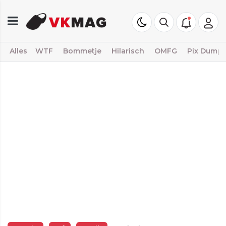
Alles
WTF
Bommetje
Hilarisch
OMFG
Pix Dump