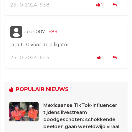
23-10-2024 19:58
2
Jean007
+89
ja ja 1 - 0 voor de alligator.
23-10-2024 16:05
1
POPULAIR NIEUWS
Mexicaanse TikTok-influencer
tijdens livestream
doodgeschoten: schokkende
beelden gaan wereldwijd viraal