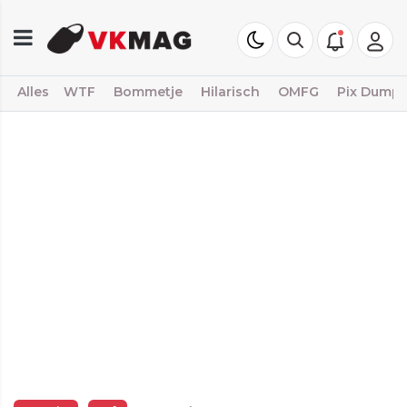
Alles
WTF
Bommetje
Hilarisch
OMFG
Pix Dump