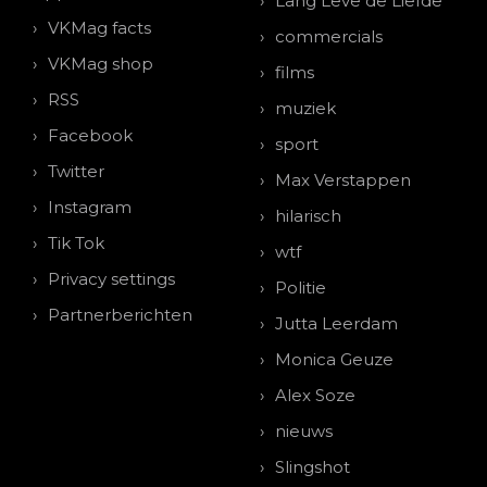
Lang Leve de Liefde
VKMag facts
commercials
VKMag shop
films
RSS
muziek
Facebook
sport
Twitter
Max Verstappen
Instagram
hilarisch
Tik Tok
wtf
Privacy settings
Politie
Partnerberichten
Jutta Leerdam
Monica Geuze
Alex Soze
nieuws
Slingshot