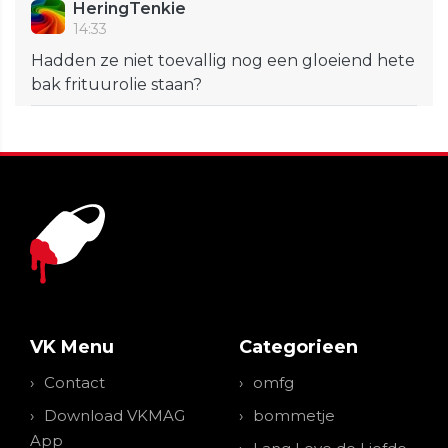
HeringTenkie
14:33
Hadden ze niet toevallig nog een gloeiend hete
bak frituurolie staan?
VK Menu
Categorieen
Contact
omfg
Download VKMAG
bommetje
App