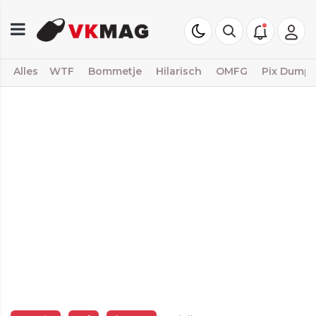
Alles
WTF
Bommetje
Hilarisch
OMFG
Pix Dump