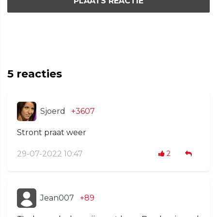
PLAATS REACTIE
5
reacties
Sjoerd
+3607
Stront praat weer
29-07-2022 10:47
2
Jean007
+89