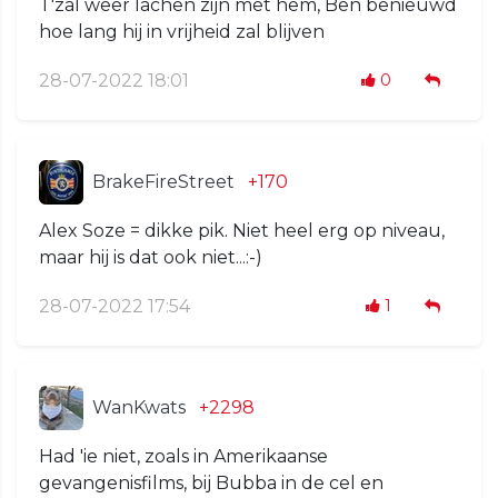
T'zal weer lachen zijn met hem, Ben benieuwd
hoe lang hij in vrijheid zal blijven
28-07-2022 18:01
0
BrakeFireStreet
+170
Alex Soze = dikke pik. Niet heel erg op niveau,
maar hij is dat ook niet...:-)
28-07-2022 17:54
1
WanKwats
+2298
Had 'ie niet, zoals in Amerikaanse
gevangenisfilms, bij Bubba in de cel en