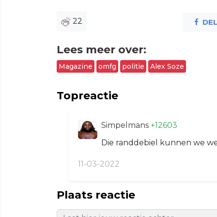
22
DE
Lees meer over:
Magazine
omfg
politie
Alex Soze
Topreactie
Simpelmans
+12603
Die randdebiel kunnen we wel
11-03-2022
Plaats reactie