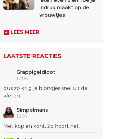
laten even zien hoe je
indruk maakt op de
vrouwtjes
LEES MEER
LAATSTE REACTIES
GrappigeIdioot
17:06
dus zo krijg je blondjes snel uit de
kleren
Simpelmans
16:26
Met kop en kont. Zo hoort het.