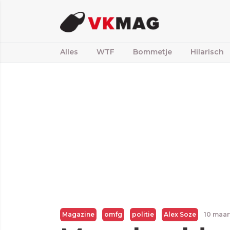
Alles
WTF
Bommetje
Hilarisch
Magazine
omfg
politie
Alex Soze
10 maar