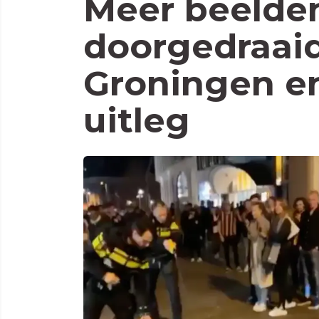
Meer beelde
doorgedraaid
Groningen en
uitleg