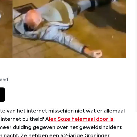
feed
e van het internet misschien niet wat er allemaal
internet cultheld' A
lex Soze helemaal door is
meer duiding gegeven over het geweldsincident
en nacht. Ze hebben een 42-jarige Groninger