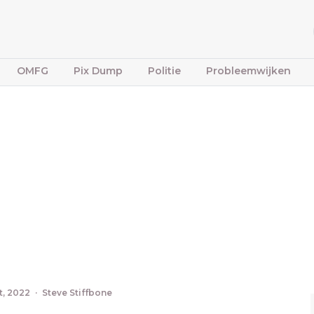
OMFG
Pix Dump
Politie
Probleemwijken
t, 2022
·
Steve Stiffbone