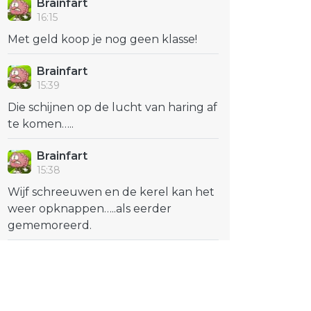
Brainfart
16:15
Met geld koop je nog geen klasse!
Brainfart
15:39
Die schijnen op de lucht van haring af
te komen…..
Brainfart
15:38
Wijf schreeuwen en de kerel kan het
weer opknappen…..als eerder
gememoreerd.