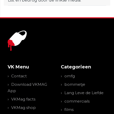
List en bedrog door de linkse media.
VK Menu
Categorieen
Contact
omfg
Download VKMAG
bommetje
App
Lang Leve de Liefde
VKMag facts
commercials
VKMag shop
films