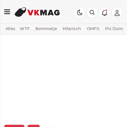
Alles
WTF
Bommetje
Hilarisch
OMFG
Pix Dump