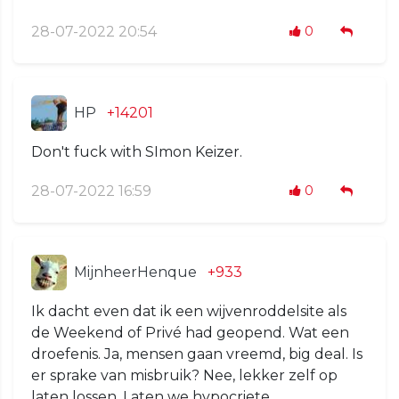
28-07-2022 20:54
0
HP
+14201
Don't fuck with SImon Keizer.
28-07-2022 16:59
0
MijnheerHenque
+933
Ik dacht even dat ik een wijvenroddelsite als
de Weekend of Privé had geopend. Wat een
droefenis. Ja, mensen gaan vreemd, big deal. Is
er sprake van misbruik? Nee, lekker zelf op
laten lossen. Laten we hypocriete