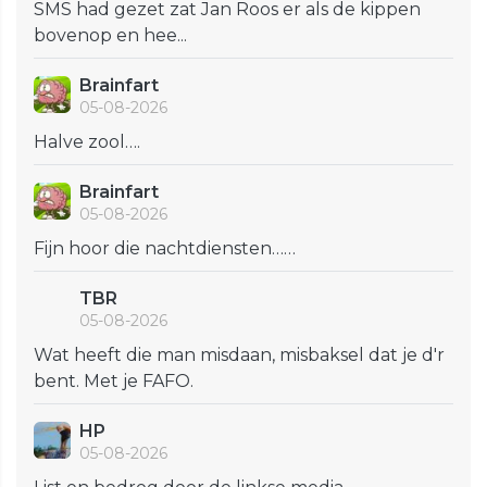
SMS had gezet zat Jan Roos er als de kippen
bovenop en hee...
Brainfart
05-08-2026
Halve zool….
Brainfart
05-08-2026
Fijn hoor die nachtdiensten……
TBR
05-08-2026
Wat heeft die man misdaan, misbaksel dat je d'r
bent. Met je FAFO.
HP
05-08-2026