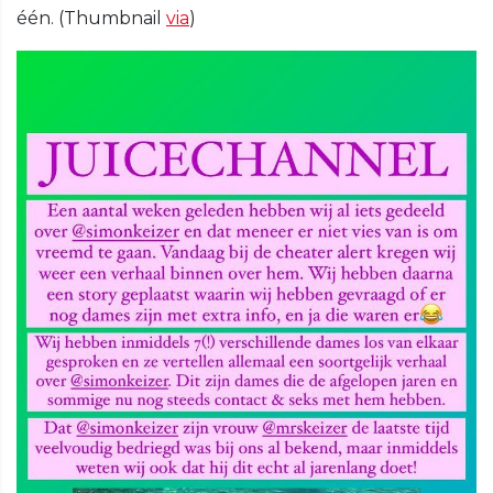
één. (Thumbnail
via
)