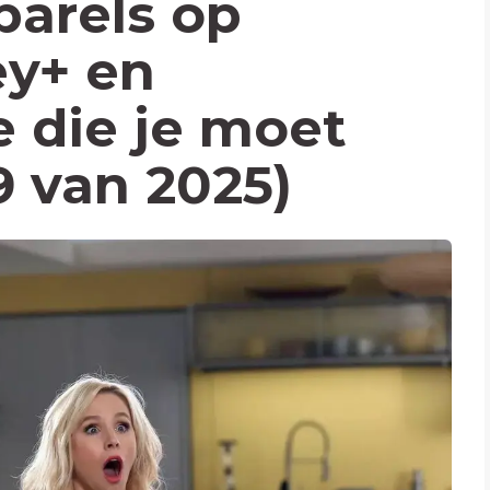
parels op
ey+ en
 die je moet
9 van 2025)