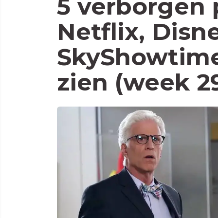
5 verborgen 
Netflix, Disn
SkyShowtime
zien (week 2