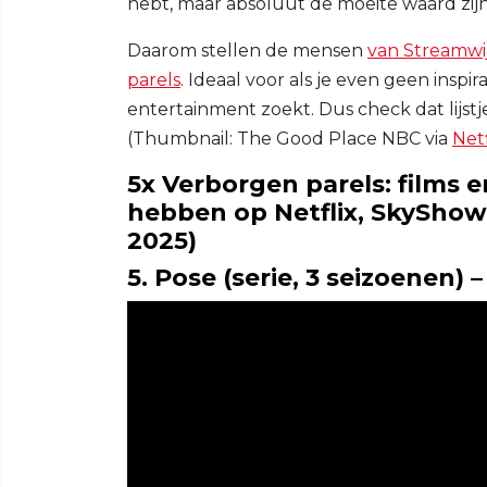
hebt, maar absoluut de moeite waard zijn
Daarom stellen de mensen
van Streamwi
parels
. Ideaal voor als je even geen insp
entertainment zoekt. Dus check dat lijstj
(Thumbnail: The Good Place NBC via
Netf
5x Verborgen parels: films e
hebben op Netflix, SkyShow
2025)
5. Pose (serie, 3 seizoenen) 