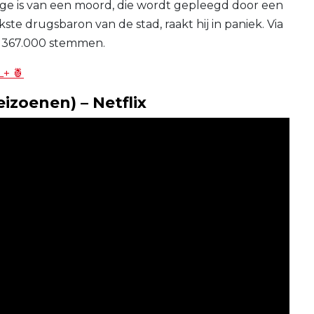
ige is van een moord, die wordt gepleegd door een
ste drugsbaron van de stad, raakt hij in paniek. Via
it 367.000 stemmen.
L+ 🍍
eizoenen) – Netflix