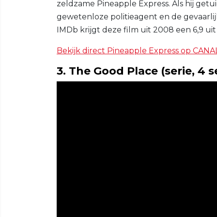
zeldzame Pineapple Express. Als hij getu
gewetenloze politieagent en de gevaarlijk
IMDb krijgt deze film uit 2008 een 6,9 u
Bekijk direct Pineapple Express op CANA
3. The Good Place (serie, 4 s