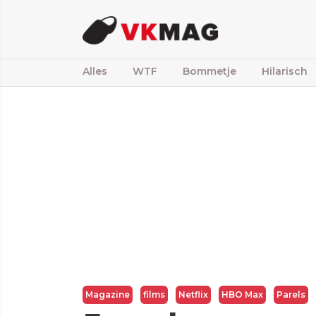
Alles
WTF
Bommetje
Hilarisch
Magazine
films
Netflix
HBO Max
Parels