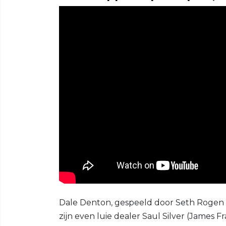
Dale Denton, gespeeld door Seth Rogen i
zijn even luie dealer Saul Silver (James 