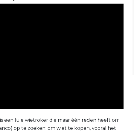
s een luie wietroker die maar één reden heeft om
Franco) op te zoeken: om wiet te kopen, vooral het