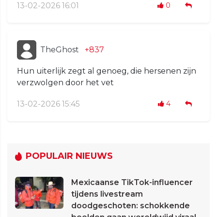
13-02-2026 16:01
0
TheGhost
+837
Hun uiterlijk zegt al genoeg, die hersenen zijn
verzwolgen door het vet
13-02-2026 15:45
4
POPULAIR NIEUWS
Mexicaanse TikTok-influencer
tijdens livestream
doodgeschoten: schokkende