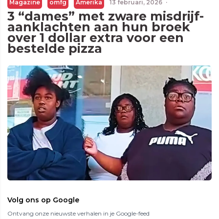
Magazine
omfg
Amerika
13 februari, 2026
·
3 “dames” met zware misdrijf-
aanklachten aan hun broek
over 1 dollar extra voor een
bestelde pizza
Volg ons op Google
Ontvang onze nieuwste verhalen in je Google-feed