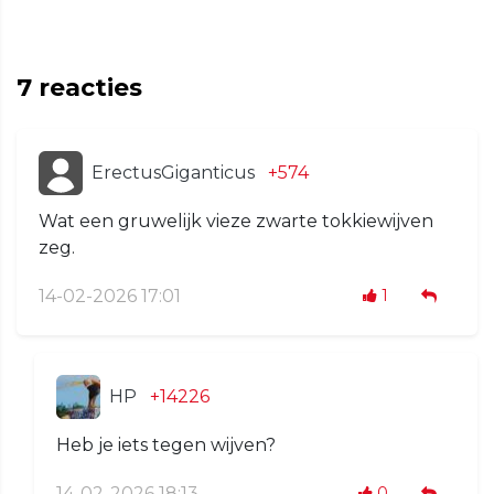
7
reacties
ErectusGiganticus
+574
Wat een gruwelijk vieze zwarte tokkiewijven
zeg.
14-02-2026 17:01
1
HP
+14226
Heb je iets tegen wijven?
14-02-2026 18:13
0