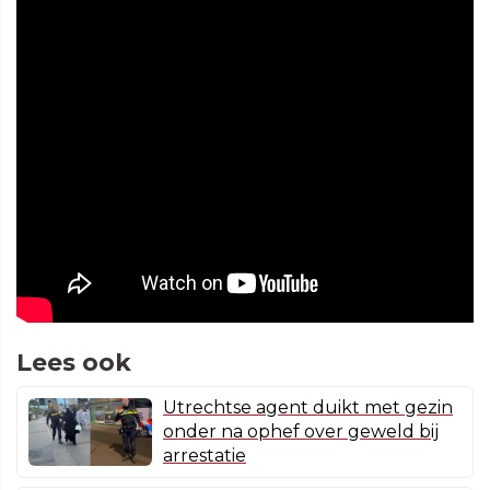
Lees ook
Utrechtse agent duikt met gezin
onder na ophef over geweld bij
arrestatie