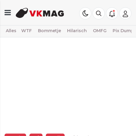
Alles
WTF
Bommetje
Hilarisch
OMFG
Pix Dump