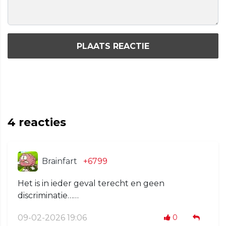
PLAATS REACTIE
4
reacties
Brainfart
+6799
Het is in ieder geval terecht en geen
discriminatie……
09-02-2026 19:06
0