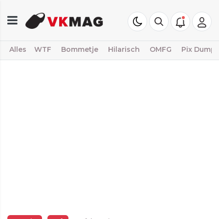
Alles
WTF
Bommetje
Hilarisch
OMFG
Pix Dump