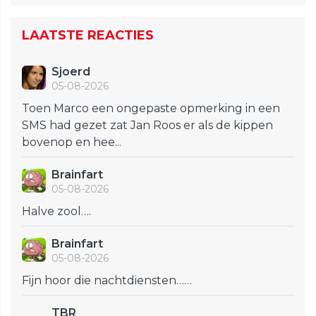
LAATSTE REACTIES
Sjoerd
05-08-2026
Toen Marco een ongepaste opmerking in een
SMS had gezet zat Jan Roos er als de kippen
bovenop en hee...
Brainfart
05-08-2026
Halve zool….
Brainfart
05-08-2026
Fijn hoor die nachtdiensten……
TBR