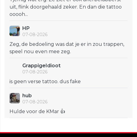
uit, flink doorgehaald zeker. En dan die tattoo
ooooh...
HP
07-08-2026
Zeg, de bedoeling was dat je er in zou trappen,
speel nou even mee zeg.
GrappigeIdioot
07-08-2026
is geen verse tattoo. dus fake
hub
07-08-2026
Hulde voor de KMar 👍