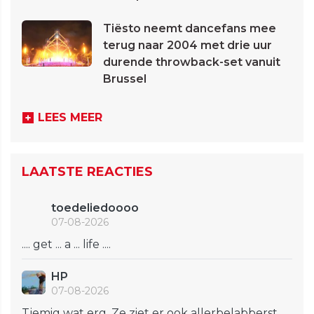
Tiësto neemt dancefans mee
terug naar 2004 met drie uur
durende throwback-set vanuit
Brussel
LEES MEER
LAATSTE REACTIES
toedeliedoooo
07-08-2026
.... get ... a ... life ....
HP
07-08-2026
Tjemig wat erg. Ze ziet er ook allerbelabberst