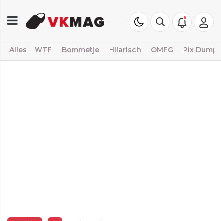
Alles
WTF
Bommetje
Hilarisch
OMFG
Pix Dump