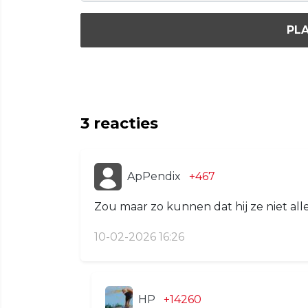
PLA
3
reacties
ApPendix
+467
Zou maar zo kunnen dat hij ze niet alle 
10-02-2026 16:26
HP
+14260