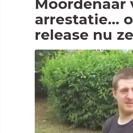
Moordenaar v
arrestatie… 
release nu z