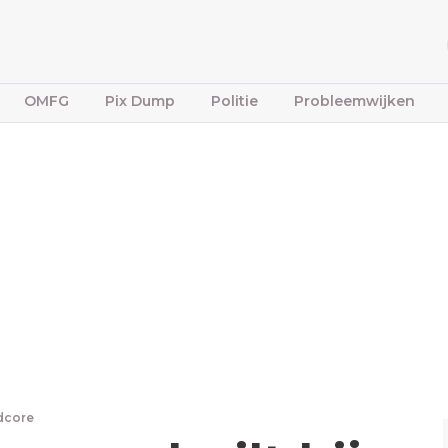
OMFG
Pix Dump
Politie
Probleemwijken
dcore