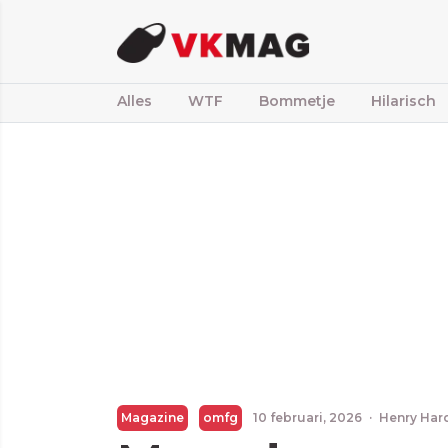
Alles
WTF
Bommetje
Hilarisch
Magazine
omfg
10 februari, 2026
·
Henry Har