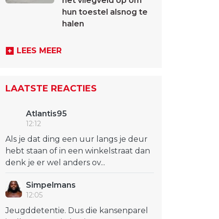
het vliegveld op om
hun toestel alsnog te
halen
LEES MEER
LAATSTE REACTIES
Atlantis95
12:12
Als je dat ding een uur langs je deur
hebt staan of in een winkelstraat dan
denk je er wel anders ov...
Simpelmans
12:05
Jeugddetentie. Dus die kansenparel