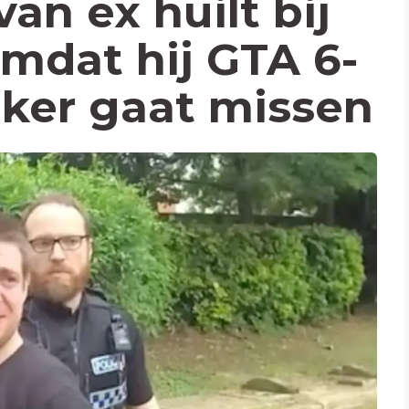
an ex huilt bij
omdat hij GTA 6-
eker gaat missen