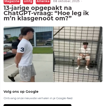
Magazine
omfg
Amerika
08 oktober, 2025
·
13-jarige opgepakt na
ChatGPT-vraag: “Hoe leg ik
m’n klasgenoot om?”
Volg ons op Google
Ontvang onze nieuwste verhalen in je Google-feed