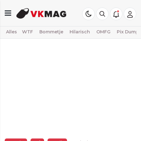
Alles
WTF
Bommetje
Hilarisch
OMFG
Pix Dump