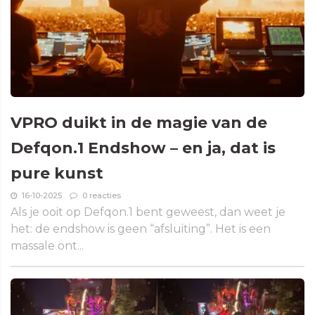
VPRO duikt in de magie van de
Defqon.1 Endshow – en ja, dat is
pure kunst
16-10-2025
0 reacties
Als je ooit op Defqon.1 bent geweest, dan weet je
het: de endshow is geen “afsluiting”. Het is een
massale ont...