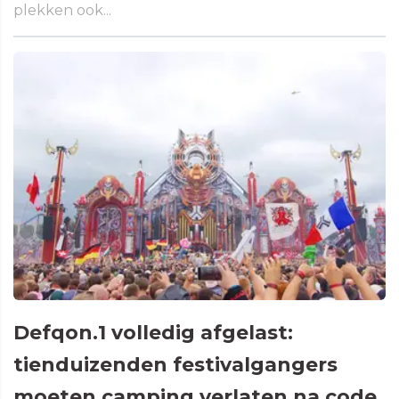
plekken ook...
Defqon.1 volledig afgelast:
tienduizenden festivalgangers
moeten camping verlaten na code