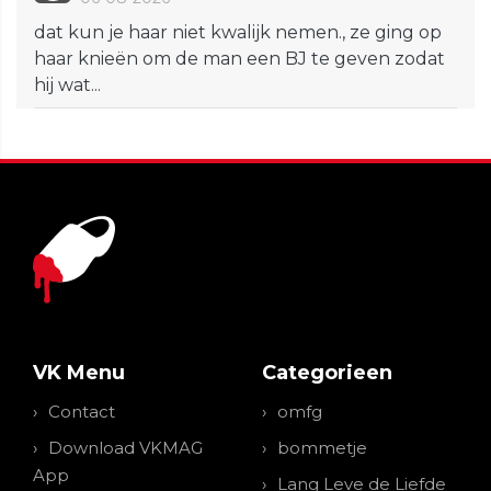
dat kun je haar niet kwalijk nemen., ze ging op
haar knieën om de man een BJ te geven zodat
hij wat...
VK Menu
Categorieen
Contact
omfg
Download VKMAG
bommetje
App
Lang Leve de Liefde