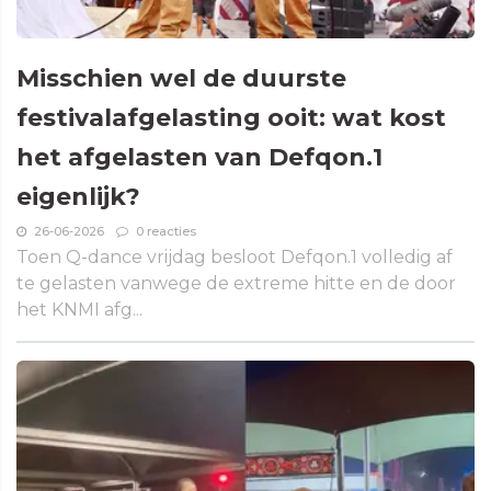
Misschien wel de duurste
festivalafgelasting ooit: wat kost
het afgelasten van Defqon.1
eigenlijk?
26-06-2026
0 reacties
Toen Q-dance vrijdag besloot Defqon.1 volledig af
te gelasten vanwege de extreme hitte en de door
het KNMI afg...