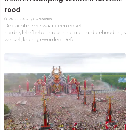
rood
26-06-2026
3 reacties
De nachtmerrie waar geen enkele
hardstyleliefhebber rekening mee had gehouden, is
werkelijkheid geworden. Defq...