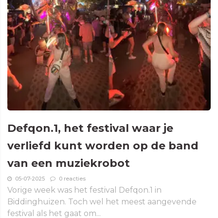
Defqon.1, het festival waar je
verliefd kunt worden op de band
van een muziekrobot
05-07-2025
0 reacties
Vorige week was het festival Defqon.1 in
Biddinghuizen. Toch wel het meest aangevende
festival als het gaat om...