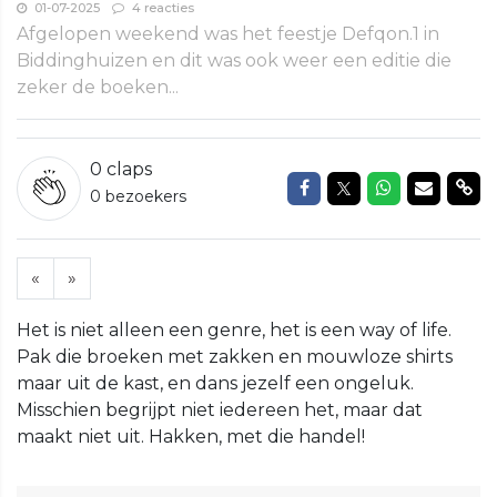
01-07-2025
4 reacties
Afgelopen weekend was het feestje Defqon.1 in
Biddinghuizen en dit was ook weer een editie die
zeker de boeken...
0
claps
Delen op Facebook
Delen op Twitte
Delen op W
Delen v
Del
0 bezoekers
«
»
Het is niet alleen een genre, het is een way of life.
Pak die broeken met zakken en mouwloze shirts
maar uit de kast, en dans jezelf een ongeluk.
Misschien begrijpt niet iedereen het, maar dat
maakt niet uit. Hakken, met die handel!