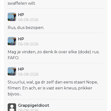
swaffelen wilt.
HP
06-08-2026
Rus, dus bezopen.
HP
06-08-2026
Mag je vinden, zo denk ik over elke (dode) rus.
FAFO.
HP
06-08-2026
Stuurlui, wal, ga dr zelf dan eens staan! Nope,
filmen. En ach, er is vast een kneus, prikker
bijvoo...
GrappigeIdioot
06-08-2026