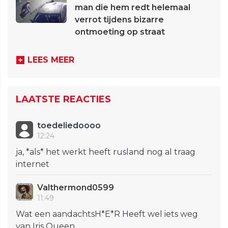
man die hem redt helemaal
verrot tijdens bizarre
ontmoeting op straat
LEES MEER
LAATSTE REACTIES
toedeliedoooo
12:24
ja, *als* het werkt heeft rusland nog al traag
internet
Valthermond0599
11:49
Wat een aandachtsH*E*R Heeft wel iets weg
van Iris Queen