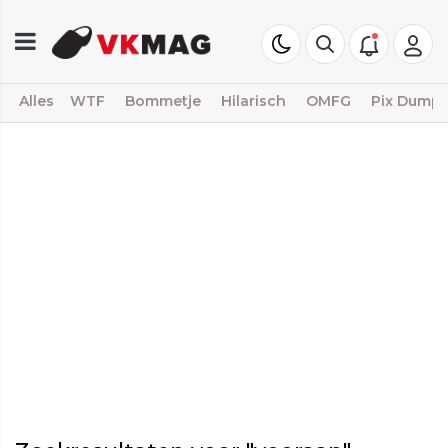
Alles
WTF
Bommetje
Hilarisch
OMFG
Pix Dump