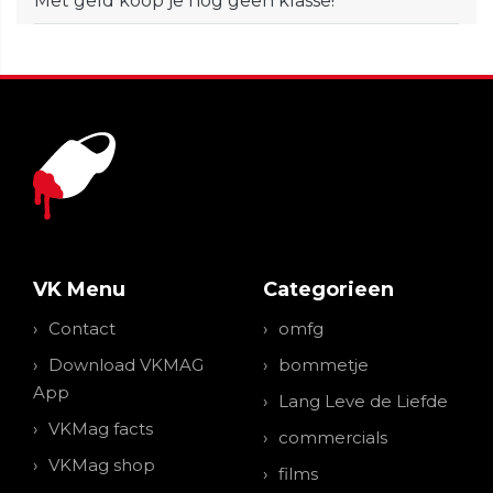
Met geld koop je nog geen klasse!
VK Menu
Categorieen
Contact
omfg
Download VKMAG
bommetje
App
Lang Leve de Liefde
VKMag facts
commercials
VKMag shop
films