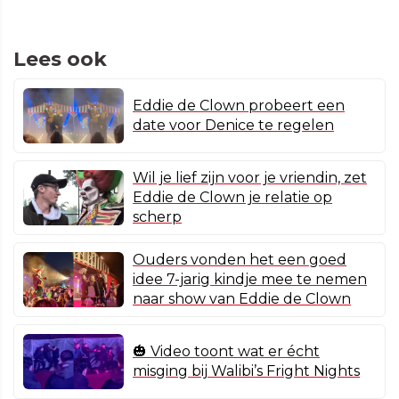
Lees ook
Eddie de Clown probeert een
date voor Denice te regelen
Wil je lief zijn voor je vriendin, zet
Eddie de Clown je relatie op
scherp
Ouders vonden het een goed
idee 7-jarig kindje mee te nemen
naar show van Eddie de Clown
🎃 Video toont wat er écht
misging bij Walibi’s Fright Nights