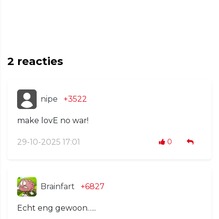
2
reacties
nipe
+3522
make lovE no war!
29-10-2025 17:01
0
Brainfart
+6827
Echt eng gewoon…..