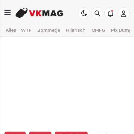
Alles
WTF
Bommetje
Hilarisch
OMFG
Pix Dump