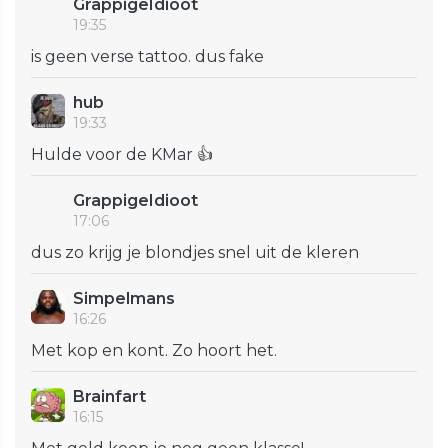
GrappigeIdioot
19:35
is geen verse tattoo. dus fake
hub
19:33
Hulde voor de KMar 👍
GrappigeIdioot
17:06
dus zo krijg je blondjes snel uit de kleren
Simpelmans
16:26
Met kop en kont. Zo hoort het.
Brainfart
16:15