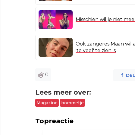
Misschien wil je niet me
Ook zangeres Maan wil a
'te veel' te zien is
0
DE
Lees meer over:
Magazine
bommetje
Topreactie