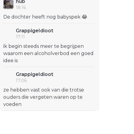
hub
18:16
De dochter heeft nog babyspek 😂
GrappigeIdioot
17:11
ik begin steeds meer te begrijpen
waarom een alcoholverbod een goed
idee is
GrappigeIdioot
17:06
ze hebben vast ook van die trotse
ouders die vergeten waren op te
voeden