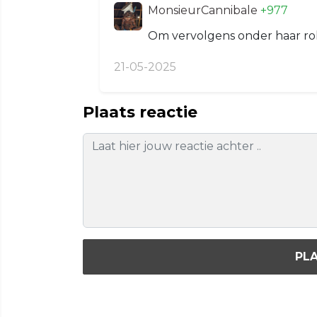
MonsieurCannibale
+977
Om vervolgens onder haar rokj
21-05-2025
Plaats reactie
PLA