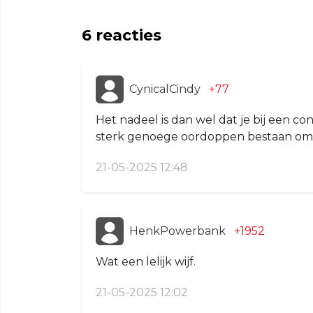
6
reacties
CynicalCindy
+77
Het nadeel is dan wel dat je bij een co
sterk genoege oordoppen bestaan om d
21-05-2025 12:48
HenkPowerbank
+1952
Wat een lelijk wijf.
21-05-2025 12:02