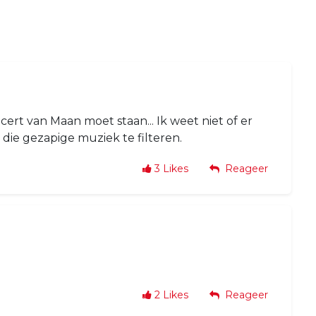
ncert van Maan moet staan... Ik weet niet of er
ie gezapige muziek te filteren.
3
Likes
Reageer
2
Likes
Reageer