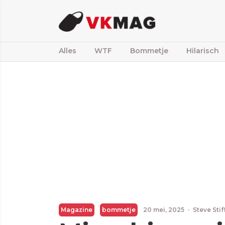
Alles
WTF
Bommetje
Hilarisch
Magazine
bommetje
20 mei, 2025
·
Steve Sti