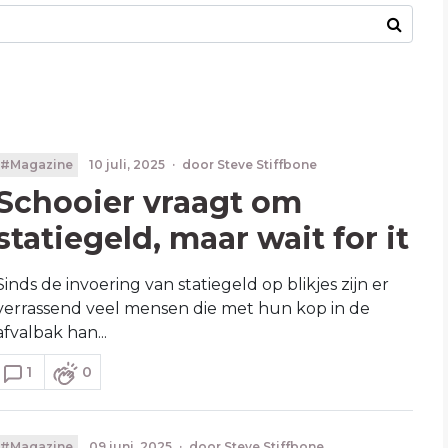
#Magazine
10 juli, 2025
·
door
Steve Stiffbone
Schooier vraagt om
statiegeld, maar wait for it
Sinds de invoering van statiegeld op blikjes zijn er
verrassend veel mensen die met hun kop in de
afvalbak han...
1
0
#Magazine
09 juni, 2025
·
door
Steve Stiffbone