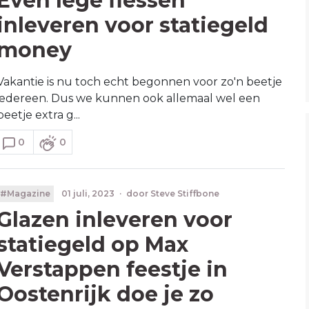
Even lege flessen
inleveren voor statiegeld
money
Vakantie is nu toch echt begonnen voor zo'n beetje
iedereen. Dus we kunnen ook allemaal wel een
beetje extra g...
0
0
#Magazine
01 juli, 2023
·
door
Steve Stiffbone
Glazen inleveren voor
statiegeld op Max
Verstappen feestje in
Oostenrijk doe je zo