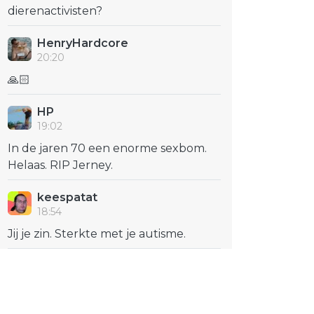
dierenactivisten?
HenryHardcore
20:20
🙏🏻
HP
19:02
In de jaren 70 een enorme sexbom.
Helaas. RIP Jerney.
keespatat
18:54
Jij je zin. Sterkte met je autisme.