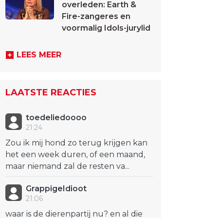
overleden: Earth &
Fire-zangeres en
voormalig Idols-jurylid
LEES MEER
LAATSTE REACTIES
toedeliedoooo
21:24
Zou ik mij hond zo terug krijgen kan
het een week duren, of een maand,
maar niemand zal de resten va...
GrappigeIdioot
21:06
waar is de dierenpartij nu? en al die