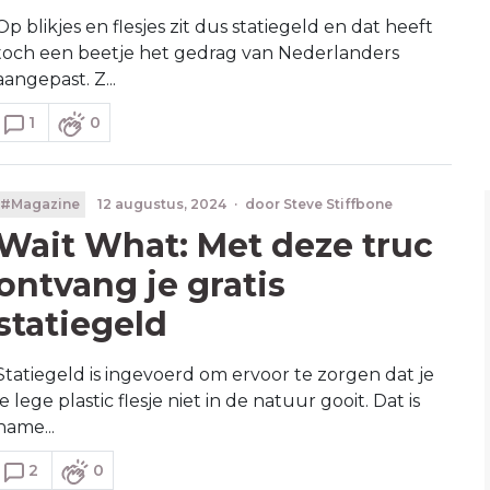
Op blikjes en flesjes zit dus statiegeld en dat heeft
toch een beetje het gedrag van Nederlanders
aangepast. Z...
1
0
#Magazine
12 augustus, 2024
·
door
Steve Stiffbone
Wait What: Met deze truc
ontvang je gratis
statiegeld
Statiegeld is ingevoerd om ervoor te zorgen dat je
je lege plastic flesje niet in de natuur gooit. Dat is
name...
2
0