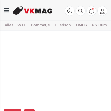
Alles
WTF
Bommetje
Hilarisch
OMFG
Pix Dump