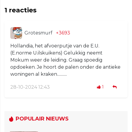
1
reacties
Grotesmurf
+3693
Hollandia, het afvoerputje van de E.U.
(E.norme U.ilskuikens) Gelukkig neemt
Mokum weer de leiding. Graag spoedig
opdoeken. Je hoort de palen onder de antieke
woningen al kraken...........
28-10-2024 12:43
1
POPULAIR NIEUWS