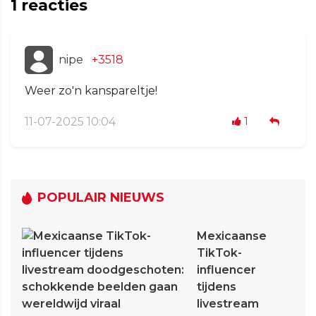
1
reacties
nipe
+3518
Weer zo'n kanspareltje!
11-07-2025 10:04
1
POPULAIR NIEUWS
Mexicaanse
TikTok-
influencer
tijdens
livestream