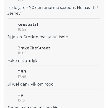
19:02
In de jaren 70 een enorme sexbom. Helaas. RIP
Jerney.
keespatat
18:54
Jij je zin. Sterkte met je autisme.
BrakeFireStreet
18:05
Fake natuurlijk
TBR
17:46
Jij wel dan? Pik omhoog.
HP
15:13
Simpelweg een glazen kin.