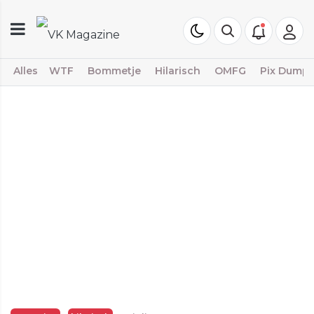
Alles
WTF
Bommetje
Hilarisch
OMFG
Pix Dump