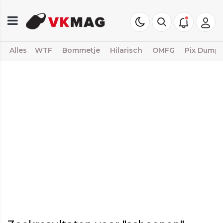
Alles
WTF
Bommetje
Hilarisch
OMFG
Pix Dump