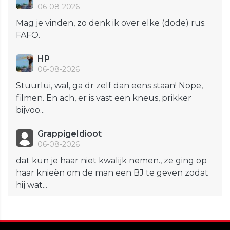
06-08-2026
Mag je vinden, zo denk ik over elke (dode) rus.
FAFO.
HP
06-08-2026
Stuurlui, wal, ga dr zelf dan eens staan! Nope,
filmen. En ach, er is vast een kneus, prikker
bijvoo...
GrappigeIdioot
06-08-2026
dat kun je haar niet kwalijk nemen., ze ging op
haar knieën om de man een BJ te geven zodat
hij wat...