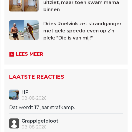
uitziet, maar toen kwam mama
binnen
Dries Roelvink zet strandganger
met gele speedo even op z'n
plek: "Die is van mij!"
LEES MEER
LAATSTE REACTIES
HP
08-08-2026
Dat wordt 17 jaar strafkamp.
GrappigeIdioot
08-08-2026