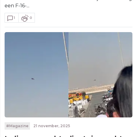
een F-16-...
1
0
#Magazine
21 november, 2025