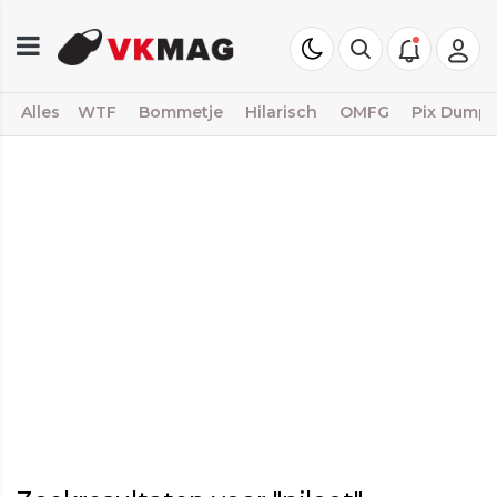
Alles
WTF
Bommetje
Hilarisch
OMFG
Pix Dump