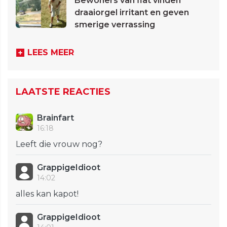
Bewoners van flat vinden
draaiorgel irritant en geven
smerige verrassing
LEES MEER
LAATSTE REACTIES
Brainfart
16:18
Leeft die vrouw nog?
GrappigeIdioot
14:02
alles kan kapot!
GrappigeIdioot