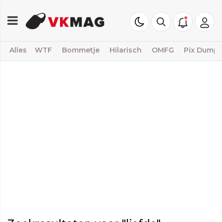
Alles
WTF
Bommetje
Hilarisch
OMFG
Pix Dump