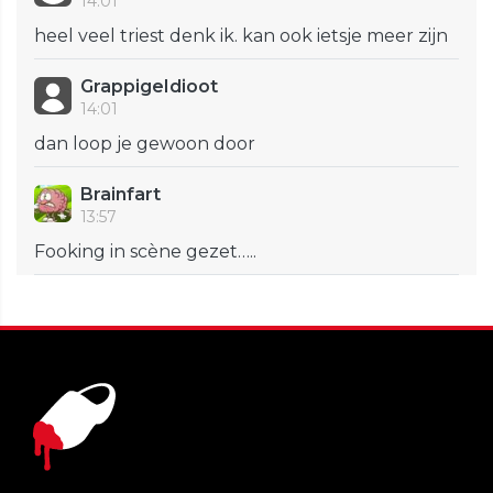
14:01
heel veel triest denk ik. kan ook ietsje meer zijn
GrappigeIdioot
14:01
dan loop je gewoon door
Brainfart
13:57
Fooking in scène gezet…..