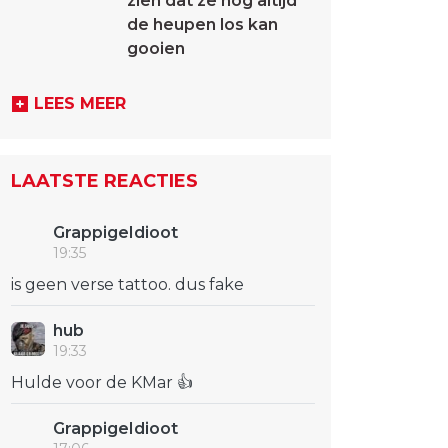
zien dat ze nog altijd
de heupen los kan
gooien
LEES MEER
LAATSTE REACTIES
GrappigeIdioot
19:35
is geen verse tattoo. dus fake
hub
19:33
Hulde voor de KMar 👍
GrappigeIdioot