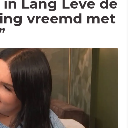
in Lang Leve de
 ging vreemd met
”