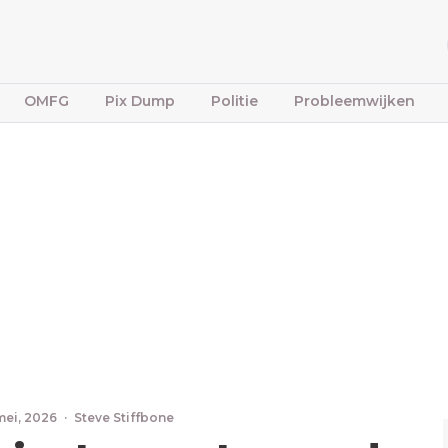
OMFG
Pix Dump
Politie
Probleemwijken
mei, 2026
·
Steve Stiffbone