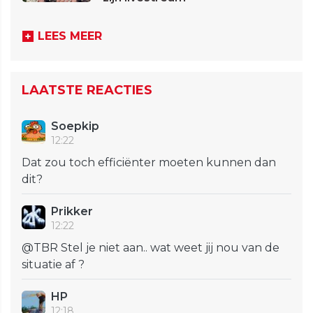
LEES MEER
LAATSTE REACTIES
Soepkip
12:22
Dat zou toch efficiënter moeten kunnen dan
dit?
Prikker
12:22
@TBR Stel je niet aan.. wat weet jij nou van de
situatie af ?
HP
12:18