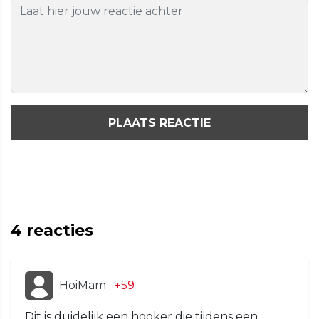
PLAATS REACTIE
4
reacties
HoiMam
+59
Dit is duidelijk een hooker die tijdens een