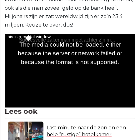
óók als die man zoveel geld op de bank heeft.
Miljonairs zijn er zat: wereldwijd zijn er zo’n 23,4
miljoen. Keuze te over, dus!
Lees ook
Last minute naar de zon en een
hele “rustige” hotelkamer