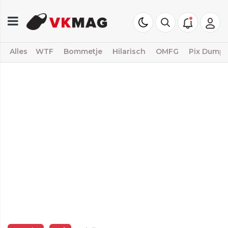
Alles
WTF
Bommetje
Hilarisch
OMFG
Pix Dump