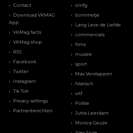
Contact
omfg
Download VKMAG
bommetje
App
Lang Leve de Liefde
VKMag facts
commercials
VKMag shop
films
RSS
muziek
Facebook
sport
Twitter
Max Verstappen
Instagram
hilarisch
Tik Tok
wtf
Privacy settings
Politie
Partnerberichten
Jutta Leerdam
Monica Geuze
Alex Soze