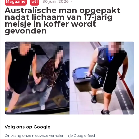
Magazine
wtf
30 juni, 2026
·
Australische man opgepakt
nadat lichaam van 17-jarig
meisje in koffer wordt
gevonden
Volg ons op Google
Ontvang onze nieuwste verhalen in je Google-feed