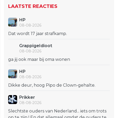
LAATSTE REACTIES
HP
08-08-2026
Dat wordt 17 jaar strafkamp.
GrappigeIdioot
08-08-2026
ga jij ook maar bij oma wonen
HP
08-08-2026
Dikke deur, hoog Pipo de Clown-gehalte.
Prikker
08-08-2026
Slechtste ouders van Nederland... iets om trots
op te zijn ! En dat allemaal omdat de ouders te