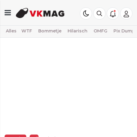
Alles
WTF
Bommetje
Hilarisch
OMFG
Pix Dump