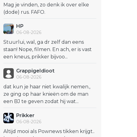
Mag je vinden, zo denk ik over elke
(dode) rus. FAFO.
HP
06-08-2026
Stuurlui, wal, ga dr zelf dan eens
staan! Nope, filmen. En ach, er is vast
een kneus, prikker bijvoo...
GrappigeIdioot
06-08-2026
dat kun je haar niet kwalijk nemen.,
ze ging op haar knieën om de man
een BJ te geven zodat hij wat...
Prikker
06-08-2026
Altijd mooi als Pownews tikken krijgt..