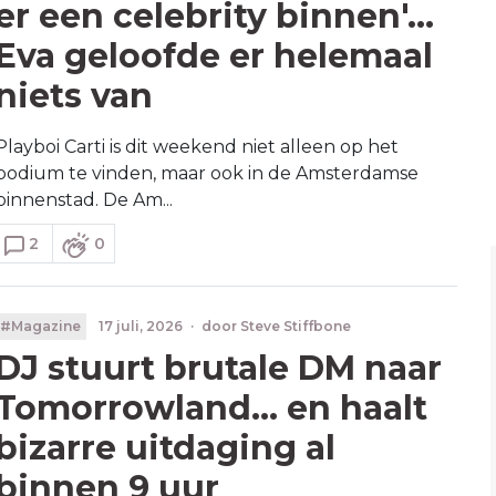
er een celebrity binnen'...
Eva geloofde er helemaal
niets van
Playboi Carti is dit weekend niet alleen op het
podium te vinden, maar ook in de Amsterdamse
binnenstad. De Am...
2
0
#Magazine
17 juli, 2026
·
door
Steve Stiffbone
DJ stuurt brutale DM naar
Tomorrowland... en haalt
bizarre uitdaging al
binnen 9 uur