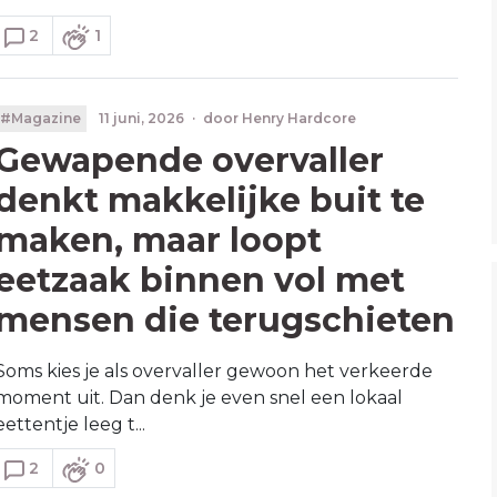
2
1
#Magazine
11 juni, 2026
·
door
Henry Hardcore
Gewapende overvaller
denkt makkelijke buit te
maken, maar loopt
eetzaak binnen vol met
mensen die terugschieten
Soms kies je als overvaller gewoon het verkeerde
moment uit. Dan denk je even snel een lokaal
eettentje leeg t...
2
0