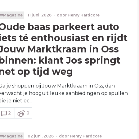
#Magazine
11 juni, 2026
·
door
Henry Hardcore
Oude baas parkeert auto
iets té enthousiast en rijdt
Jouw Marktkraam in Oss
binnen: klant Jos springt
net op tijd weg
Ga je shoppen bij Jouw Marktkraam in Oss, dan
verwacht je hooguit leuke aanbiedingen op spullen
die je niet ec...
2
0
#Magazine
02 juni, 2026
·
door
Henry Hardcore