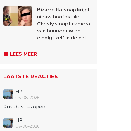
Bizarre flatsoap krijgt
nieuw hoofdstuk:
Christy sloopt camera
van buurvrouw en
eindigt zelf in de cel
LEES MEER
LAATSTE REACTIES
HP
06-08-2026
Rus, dus bezopen.
HP
06-08-2026