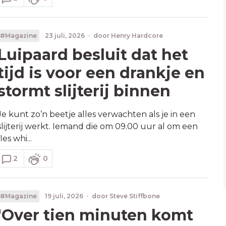
#Magazine
23 juli, 2026
·
door
Henry Hardcore
Luipaard besluit dat het
tijd is voor een drankje en
stormt slijterij binnen
Je kunt zo’n beetje alles verwachten als je in een
slijterij werkt. Iemand die om 09.00 uur al om een
fles whi...
2
0
#Magazine
19 juli, 2026
·
door
Steve Stiffbone
'Over tien minuten komt