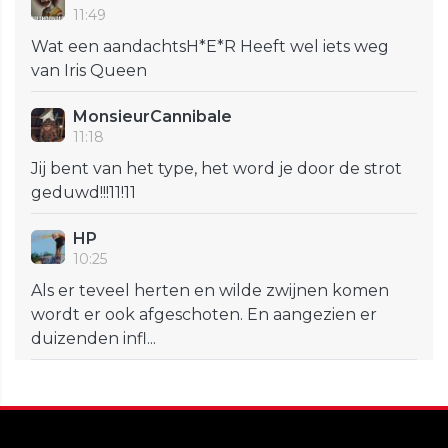
11:49
Wat een aandachtsH*E*R Heeft wel iets weg
van Iris Queen
MonsieurCannibale
11:18
Jij bent van het type, het word je door de strot
geduwd!!!11!11
HP
10:25
Als er teveel herten en wilde zwijnen komen
wordt er ook afgeschoten. En aangezien er
duizenden infl...