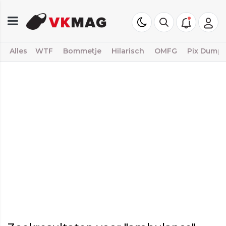
Alles
WTF
Bommetje
Hilarisch
OMFG
Pix Dump