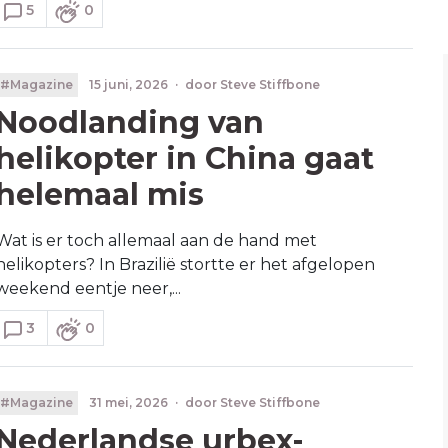
5
0
#Magazine
15 juni, 2026
·
door
Steve Stiffbone
Noodlanding van
helikopter in China gaat
helemaal mis
Wat is er toch allemaal aan de hand met
helikopters? In Brazilië stortte er het afgelopen
weekend eentje neer,...
3
0
#Magazine
31 mei, 2026
·
door
Steve Stiffbone
Nederlandse urbex-