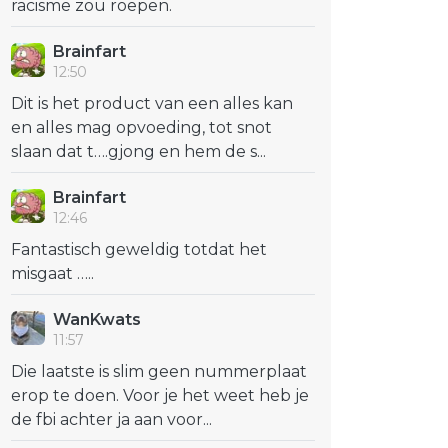
racisme zou roepen.
Brainfart
12:50
Dit is het product van een alles kan
en alles mag opvoeding, tot snot
slaan dat t….gjong en hem de s...
Brainfart
12:46
Fantastisch geweldig totdat het
misgaat …..
WanKwats
11:57
Die laatste is slim geen nummerplaat
erop te doen. Voor je het weet heb je
de fbi achter ja aan voor...