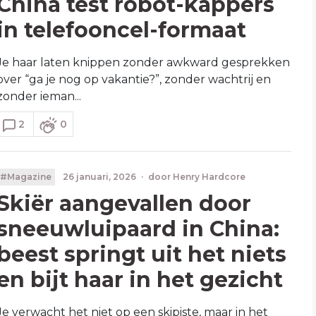
China test robot-kappers
in telefooncel-formaat
Je haar laten knippen zonder awkward gesprekken
over “ga je nog op vakantie?”, zonder wachtrij en
zonder ieman...
2
0
#Magazine
26 januari, 2026
·
door
Henry Hardcore
Skiër aangevallen door
sneeuwluipaard in China:
beest springt uit het niets
en bijt haar in het gezicht
Je verwacht het niet op een skipiste, maar in het