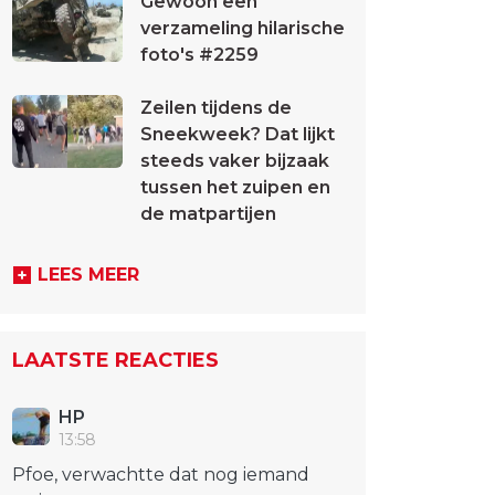
Gewoon een
verzameling hilarische
foto's #2259
Zeilen tijdens de
Sneekweek? Dat lijkt
steeds vaker bijzaak
tussen het zuipen en
de matpartijen
LEES MEER
LAATSTE REACTIES
HP
13:58
Pfoe, verwachtte dat nog iemand