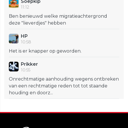
Soepkip
11:12
Ben benieuwd welke migratieachtergrond
deze "lieverdjes" hebben
HP
10:58
Het is er knapper op geworden.
Prikker
10:55
Onrechtmatige aanhouding wegens ontbreken
van een rechtmatige reden tot tot staande
houding en doorz...