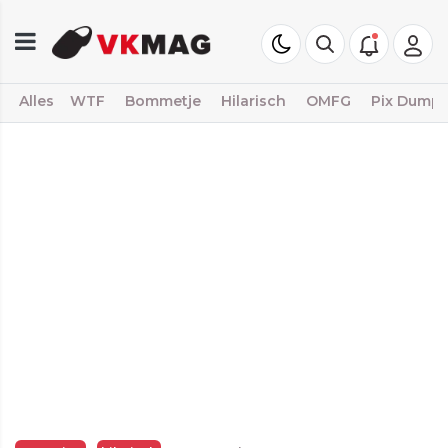
Alles
WTF
Bommetje
Hilarisch
OMFG
Pix Dump