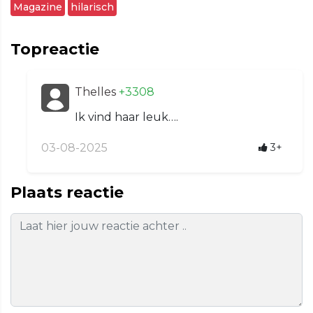
Magazine
hilarisch
Topreactie
Thelles
+3308
Ik vind haar leuk….
03-08-2025
3+
Plaats reactie