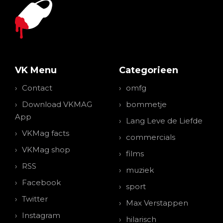
VK Menu
Categorieen
Contact
omfg
Download VKMAG
bommetje
App
Lang Leve de Liefde
VKMag facts
commercials
VKMag shop
films
RSS
muziek
Facebook
sport
Twitter
Max Verstappen
Instagram
hilarisch