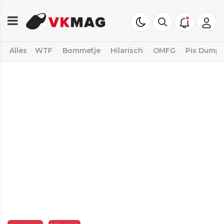
Alles
WTF
Bommetje
Hilarisch
OMFG
Pix Dump