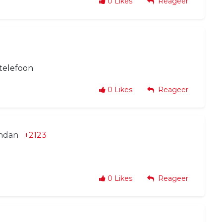
0
Likes
Reageer
telefoon
0
Likes
Reageer
endan
+2123
0
Likes
Reageer