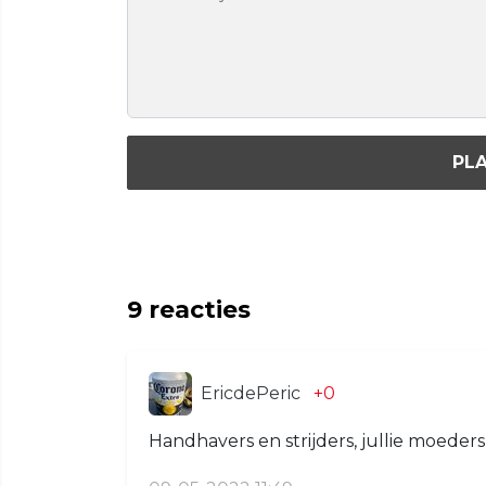
PLA
9
reacties
EricdePeric
+0
Handhavers en strijders, jullie moeders zi