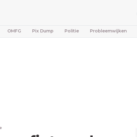
OMFG
Pix Dump
Politie
Probleemwijken
e