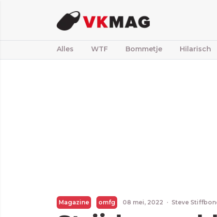
Alles
WTF
Bommetje
Hilarisch
Magazine
omfg
08 mei, 2022
·
Steve Stiffbon