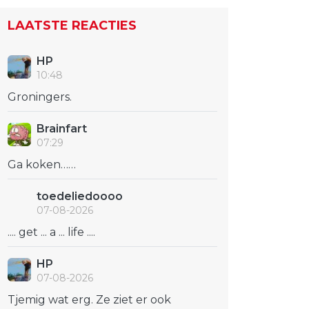
LAATSTE REACTIES
HP
10:48
Groningers.
Brainfart
07:29
Ga koken……
toedeliedoooo
07-08-2026
.... get ... a ... life ....
HP
07-08-2026
Tjemig wat erg. Ze ziet er ook