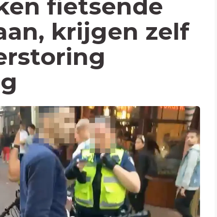
kken fietsende
an, krijgen zelf
erstoring
eg