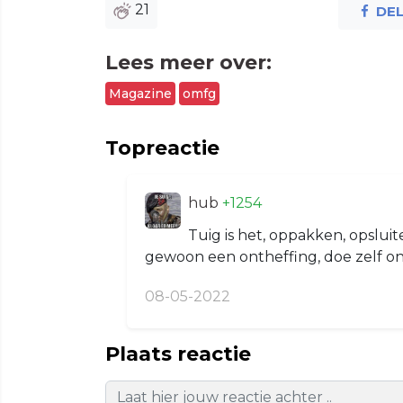
21
DE
Lees meer over:
Magazine
omfg
Topreactie
hub
+1254
Tuig is het, oppakken, opslu
gewoon een ontheffing, doe zelf ond
08-05-2022
Plaats reactie