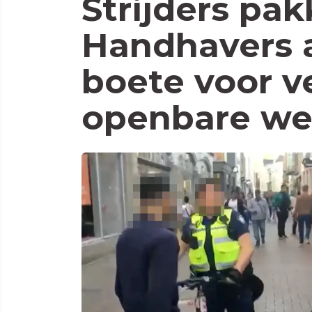
Strijders pa
Handhavers a
boete voor v
openbare w