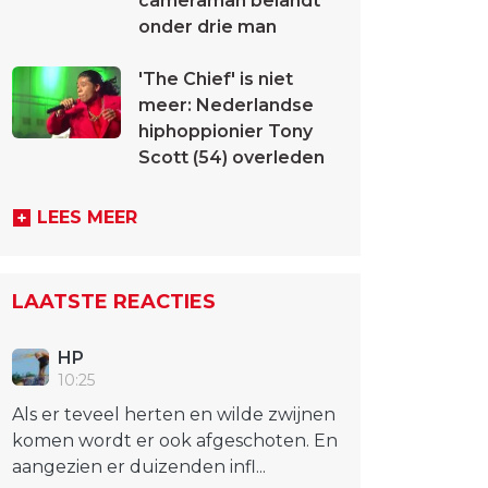
cameraman belandt
onder drie man
'The Chief' is niet
meer: Nederlandse
hiphoppionier Tony
Scott (54) overleden
LEES MEER
LAATSTE REACTIES
HP
10:25
Als er teveel herten en wilde zwijnen
komen wordt er ook afgeschoten. En
aangezien er duizenden infl...