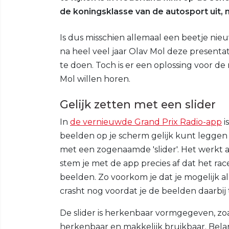
de koningsklasse van de autosport uit,
Is dus misschien allemaal een beetje ni
na heel veel jaar Olav Mol deze presenta
te doen. Toch is er een oplossing voor d
Mol willen horen.
Gelijk zetten met een slider
In
de vernieuwde Grand Prix Radio-app
i
beelden op je scherm gelijk kunt legge
met een zogenaamde 'slider'. Het werkt als
stem je met de app precies af dat het r
beelden. Zo voorkom je dat je mogelijk al
crasht nog voordat je de beelden daarbij t
De slider is herkenbaar vormgegeven, zoals
herkenbaar en makkelijk bruikbaar. Belangr