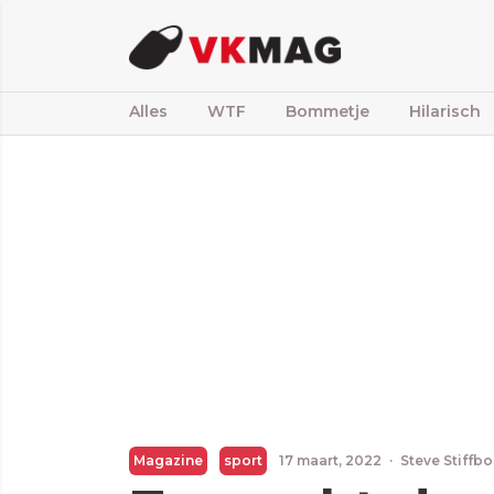
Alles
WTF
Bommetje
Hilarisch
Magazine
sport
17 maart, 2022
·
Steve Stiffb