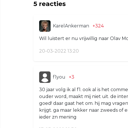
5
reacties
KarelAnkerman
+324
Wil luistert er nu vrijwillig naar Olav M
20-03-2022 13:20
f1you
+3
30 jaar volg ik al f1. ook al is het co
ouder word, maakt mij niet uit. de inte
goed! daar gaat het om. hij mag vragen
krijgt. ga maar lekker naar zweeds of
ieder zn mening