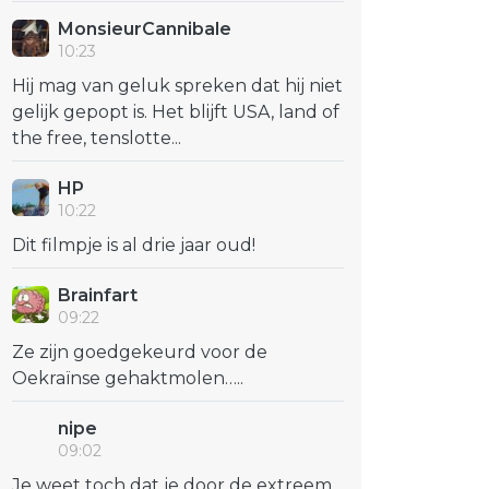
MonsieurCannibale
10:23
Hij mag van geluk spreken dat hij niet
gelijk gepopt is. Het blijft USA, land of
the free, tenslotte...
HP
10:22
Dit filmpje is al drie jaar oud!
Brainfart
09:22
Ze zijn goedgekeurd voor de
Oekraïnse gehaktmolen…..
nipe
09:02
Je weet toch dat je door de extreem