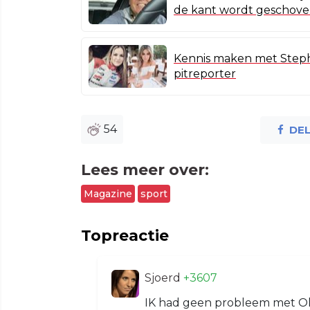
de kant wordt geschov
Kennis maken met Steph
pitreporter
54
DE
Lees meer over:
Magazine
sport
Topreactie
Sjoerd
+3607
IK had geen probleem met Ola