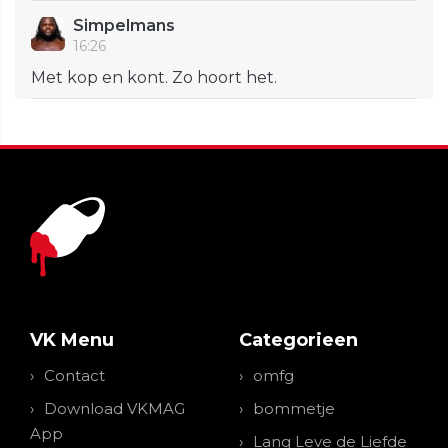
Simpelmans
16:26
Met kop en kont. Zo hoort het.
VK Menu
Categorieen
Contact
omfg
Download VKMAG
bommetje
App
Lang Leve de Liefde