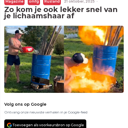
Magazine
omfg
Rusland
21 oktober, 2025
·
Zo kom je ook lekker snel van
je lichaamshaar af
Volg ons op Google
Ontvang onze nieuwste verhalen in je Google-feed
Toevoegen als voorkeursbron op Google