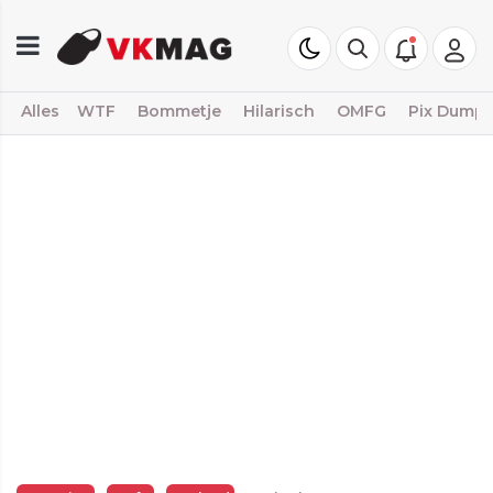
Alles
WTF
Bommetje
Hilarisch
OMFG
Pix Dump