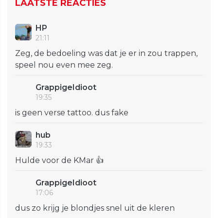
LAATSTE REACTIES
HP
21:11
Zeg, de bedoeling was dat je er in zou trappen,
speel nou even mee zeg.
GrappigeIdioot
19:35
is geen verse tattoo. dus fake
hub
19:33
Hulde voor de KMar 👍
GrappigeIdioot
17:06
dus zo krijg je blondjes snel uit de kleren