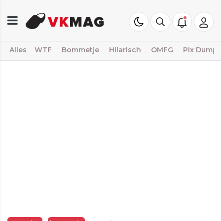
Alles
WTF
Bommetje
Hilarisch
OMFG
Pix Dump