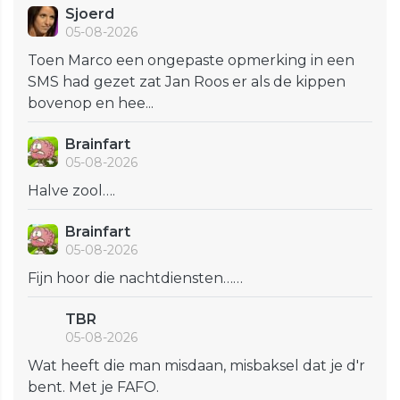
Sjoerd
05-08-2026
Toen Marco een ongepaste opmerking in een
SMS had gezet zat Jan Roos er als de kippen
bovenop en hee...
Brainfart
05-08-2026
Halve zool….
Brainfart
05-08-2026
Fijn hoor die nachtdiensten……
TBR
05-08-2026
Wat heeft die man misdaan, misbaksel dat je d'r
bent. Met je FAFO.