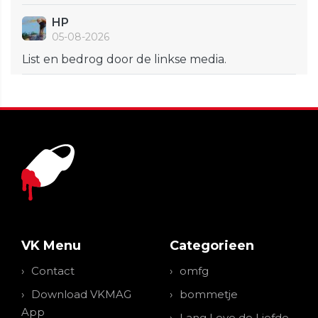
HP
05-08-2026
List en bedrog door de linkse media.
VK Menu
Categorieen
Contact
omfg
Download VKMAG
bommetje
App
Lang Leve de Liefde