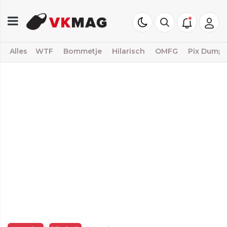
Alles
WTF
Bommetje
Hilarisch
OMFG
Pix Dump