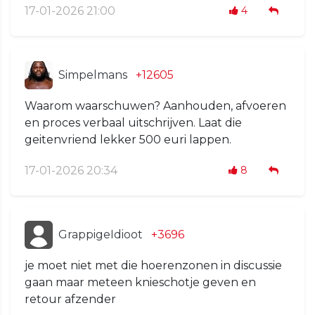
17-01-2026 21:00
4
Simpelmans
+12605
Waarom waarschuwen? Aanhouden, afvoeren
en proces verbaal uitschrijven. Laat die
geitenvriend lekker 500 euri lappen.
17-01-2026 20:34
8
GrappigeIdioot
+3696
je moet niet met die hoerenzonen in discussie
gaan maar meteen knieschotje geven en
retour afzender