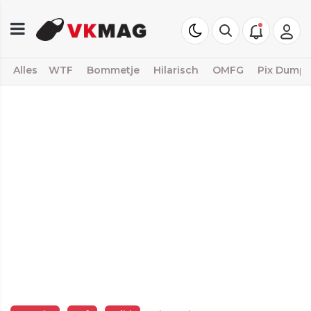
Alles
WTF
Bommetje
Hilarisch
OMFG
Pix Dump