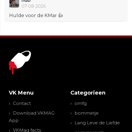
hub
07-08-2026
Hulde voor de KMar 👍
VK Menu
Categorieen
Contact
omfg
Download VKMAG
bommetje
App
Lang Leve de Liefde
VKMag facts