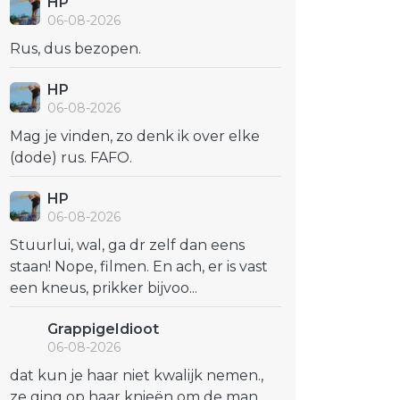
HP
06-08-2026
Rus, dus bezopen.
HP
06-08-2026
Mag je vinden, zo denk ik over elke
(dode) rus. FAFO.
HP
06-08-2026
Stuurlui, wal, ga dr zelf dan eens
staan! Nope, filmen. En ach, er is vast
een kneus, prikker bijvoo...
GrappigeIdioot
06-08-2026
dat kun je haar niet kwalijk nemen.,
ze ging op haar knieën om de man