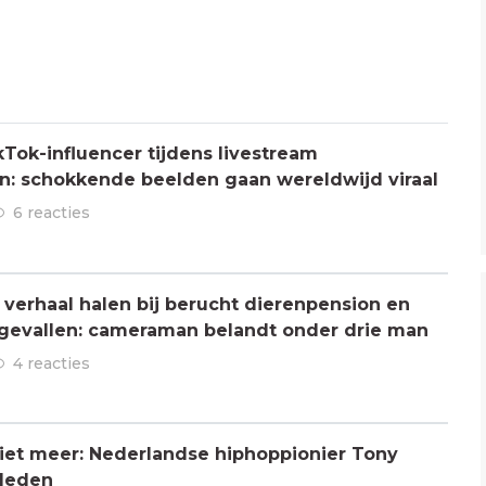
Tok-influencer tijdens livestream
: schokkende beelden gaan wereldwijd viraal
6 reacties
verhaal halen bij berucht dierenpension en
ngevallen: cameraman belandt onder drie man
4 reacties
 niet meer: Nederlandse hiphoppionier Tony
rleden