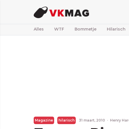
Alles
WTF
Bommetje
Hilarisch
Magazine
hilarisch
31 maart, 2010
·
Henry Ha