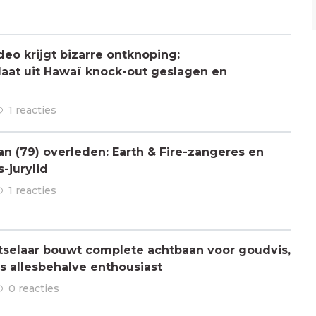
deo krijgt bizarre ontknoping:
aat uit Hawaï knock-out geslagen en
1 reacties
 (79) overleden: Earth & Fire-zangeres en
-jurylid
1 reacties
tselaar bouwt complete achtbaan voor goudvis,
is allesbehalve enthousiast
0 reacties