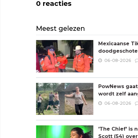
0
reacties
Meest gelezen
Mexicaanse Tik
doodgeschoten
06-08-2026
PowNews gaat 
wordt zelf aa
06-08-2026
'The Chief' is
Scott (54) ove