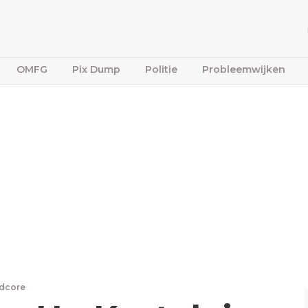
OMFG
Pix Dump
Politie
Probleemwijken
rdcore