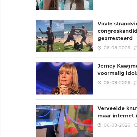
Virale strandvi
congreskandid
gearresteerd
06-08-2026
Jerney Kaagman
voormalig Idols
06-08-2026
Verveelde knu
maar internet 
06-08-2026