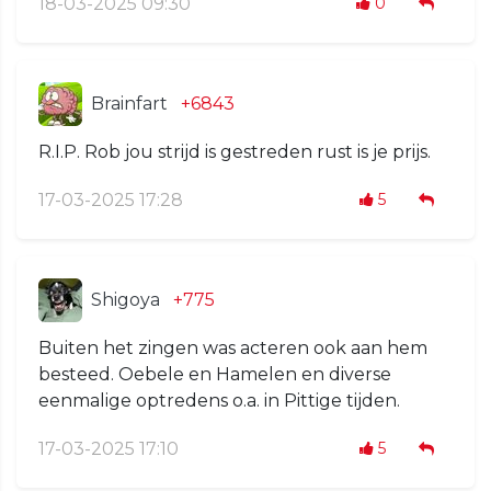
18-03-2025 09:30
0
Brainfart
+6843
R.I.P. Rob jou strijd is gestreden rust is je prijs.
17-03-2025 17:28
5
Shigoya
+775
Buiten het zingen was acteren ook aan hem
besteed. Oebele en Hamelen en diverse
eenmalige optredens o.a. in Pittige tijden.
17-03-2025 17:10
5