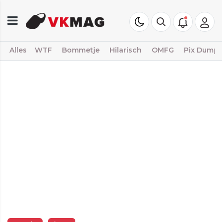
Alles
WTF
Bommetje
Hilarisch
OMFG
Pix Dump