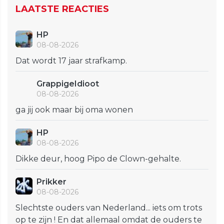
LAATSTE REACTIES
HP
08-08-2026
Dat wordt 17 jaar strafkamp.
GrappigeIdioot
08-08-2026
ga jij ook maar bij oma wonen
HP
08-08-2026
Dikke deur, hoog Pipo de Clown-gehalte.
Prikker
08-08-2026
Slechtste ouders van Nederland... iets om trots
op te zijn ! En dat allemaal omdat de ouders te