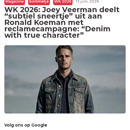
Magazine
bommetje
WK 2026
13 juni, 2026
·
WK 2026: Joey Veerman deelt
“subtiel sneertje” uit aan
Ronald Koeman met
reclamecampagne: “Denim
with true character”
Volg ons op Google