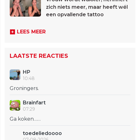
zich niets meer, maar heeft wél
een opvallende tattoo
LEES MEER
LAATSTE REACTIES
HP
10:48
Groningers.
Brainfart
07:29
Ga koken……
toedeliedoooo
07-08-2026