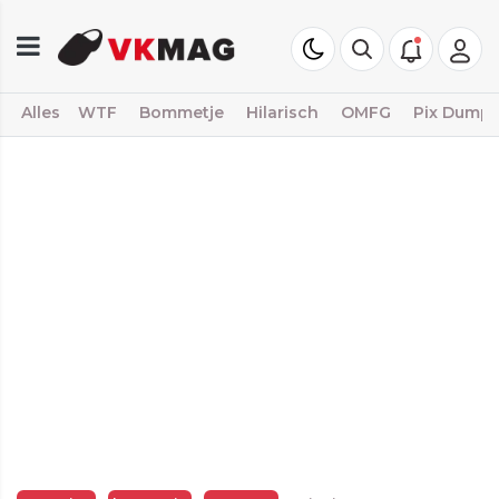
Alles
WTF
Bommetje
Hilarisch
OMFG
Pix Dump