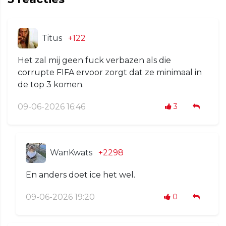
Titus
+122
Het zal mij geen fuck verbazen als die
corrupte FIFA ervoor zorgt dat ze minimaal in
de top 3 komen.
09-06-2026 16:46
3
WanKwats
+2298
En anders doet ice het wel.
09-06-2026 19:20
0