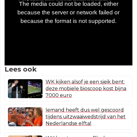
Lees ook
WK kijken alsof je een sjeik bent:
deze mobiele bioscoop kost bijna
7000 euro
Iemand heeft dus wel gescoord
tijdens uitzwaaiwedstrijd van het
Nederlandse elftal