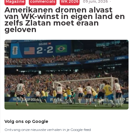
Magazine
commercials
WK 2026
09 juni, 2026
·
Amerikanen dromen alvast
van WK-winst in eigen land en
zelfs Zlatan moet eraan
geloven
Volg ons op Google
Ontvang onze nieuwste verhalen in je Google-feed