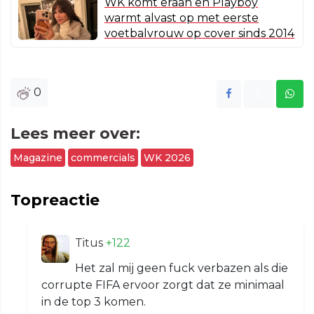
WK komt eraan en Playboy
warmt alvast op met eerste
voetbalvrouw op cover sinds 2014
0
Lees meer over:
Magazine
commercials
WK 2026
Topreactie
Titus
+122
Het zal mij geen fuck verbazen als die
corrupte FIFA ervoor zorgt dat ze minimaal
in de top 3 komen.