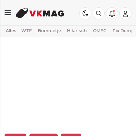
Alles
WTF
Bommetje
Hilarisch
OMFG
Pix Dump