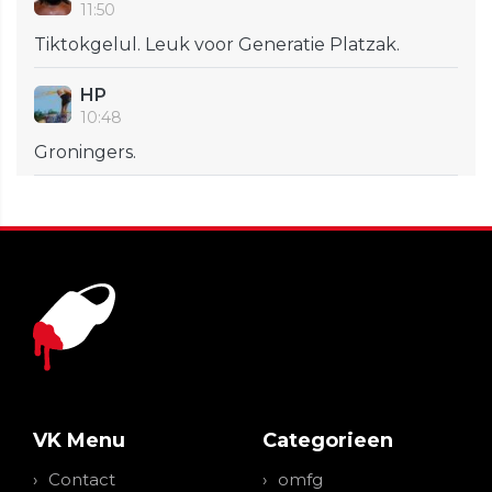
11:50
Tiktokgelul. Leuk voor Generatie Platzak.
HP
10:48
Groningers.
VK Menu
Categorieen
Contact
omfg