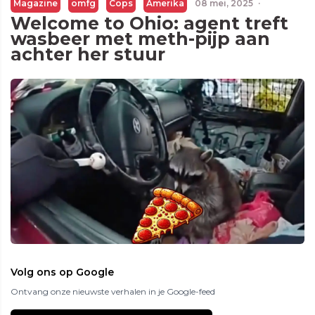
Magazine
omfg
Cops
Amerika
08 mei, 2025
·
Welcome to Ohio: agent treft
wasbeer met meth-pijp aan
achter her stuur
Volg ons op Google
Ontvang onze nieuwste verhalen in je Google-feed