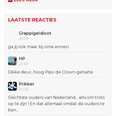
LAATSTE REACTIES
GrappigeIdioot
23:09
ga jij ook maar bij oma wonen
HP
21:40
Dikke deur, hoog Pipo de Clown-gehalte.
Prikker
20:45
Slechtste ouders van Nederland... iets om trots
op te zijn ! En dat allemaal omdat de ouders te
ban...