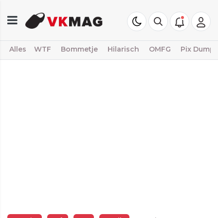
Alles
WTF
Bommetje
Hilarisch
OMFG
Pix Dump